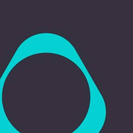
IQOS è una valida alternativa al fumo tradiz
Abbiamo scelto di scaldare il tabacco inv
riusciti a creare prodotti alternativi alle s
Tel.: +39 349 172 3694
www.it.iqos.com/it