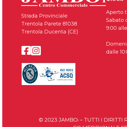
Aperto t
Strada Provinciale
Sabato 
Trentola Parete 81038
9:00 alle
Trentola Ducenta (CE)
Domeni
i
F
dalle 10:
n
a
s
c
t
e
a
b
g
o
r
o
a
k
m
© 2023 JAMBO
– TUTTI I DIRITT
1