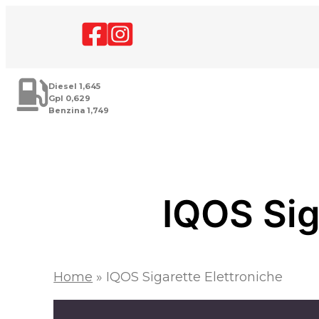
Vai
Facebook
instagram
al
contenuto
Diesel 1,645
Gpl 0,629
Benzina 1,749
IQOS Sig
Home
»
IQOS Sigarette Elettroniche