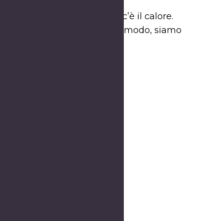
ionale. Alla base di tutto, c’è il calore.
ece di bruciarlo e, in questo modo, siamo
igarette tradizionali.